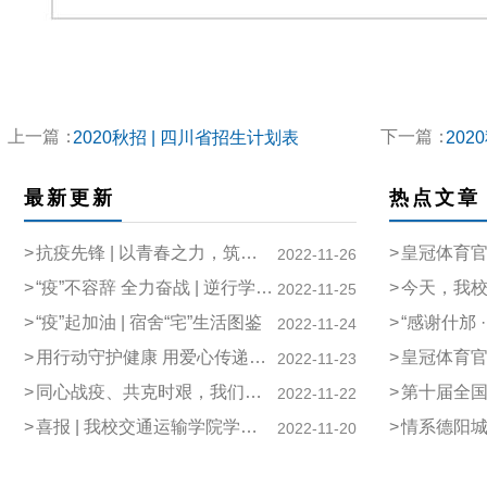
上一篇：
下一篇：
2020秋招 | 四川省招生计划表
202
最新更新
热点文章
>
抗疫先锋 | 以青春之力，筑抗疫防线
>
皇冠体育官网全球
2022-11-26
>
“疫”不容辞 全力奋战 | 逆行学工人 战疫显担当
>
今天，我校历史上
2022-11-25
>
“疫”起加油 | 宿舍“宅”生活图鉴
>
“感谢什邡 · 同冠
2022-11-24
>
用行动守护健康 用爱心传递温情 | 临时管控下的后勤保障
>
皇冠体育官网全球第一体育平台
2022-11-23
>
同心战疫、共克时艰，我们在行动！
>
第十届全国交通运输行业职业
2022-11-22
>
喜报 | 我校交通运输学院学子参加技能大赛再创佳绩
>
情系德阳城轨
2022-11-20