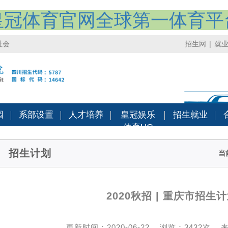
皇冠体育官网全球第一体育平
社会
招生网
|
就
园
系部设置
人才培养
皇冠娱乐
招生就业
体育HG
招生计划
当
2020秋招 | 重庆市招生
更新时间：2020-06-22
浏览：
3432次