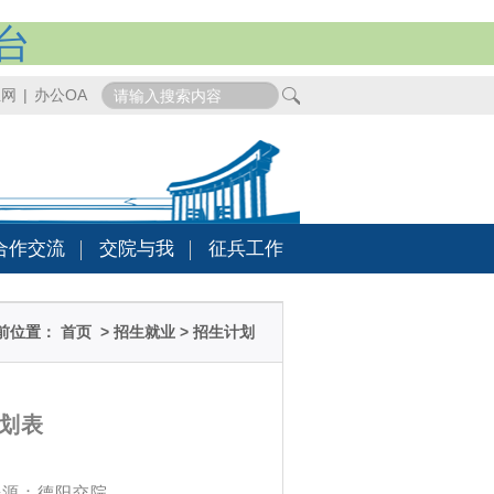
台
业网
|
办公OA
合作交流
交院与我
征兵工作
前位置：
首页
>
招生就业
>
招生计划
计划表
 来源：德阳交院