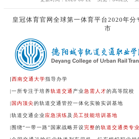
皇冠体育官网全球第一体育平台2020年分
市
|
西南交通大学
指导办学
|
一所专注于培养
轨道交通
产业
急需人才
的高等院校
|
国内顶尖
的轨道交通管控一体化实验实训基地
|轨道交通企业
应急演练
及
员工技能培训基地
|围绕“一带一路”国家战略开设
完整
的
轨道交通类专