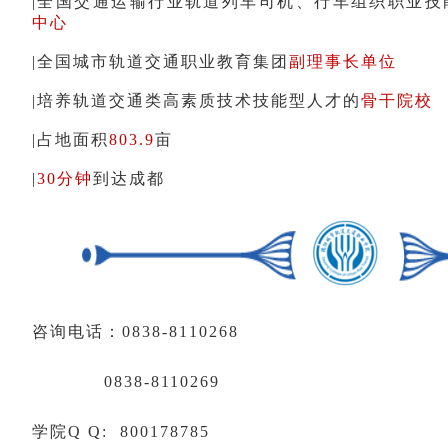
|全国交通运输行业轨道列车司机、行车组织职业技
中心
|全国城市轨道交通职业教育集团
副理事长单位
|培养轨道交通类高素质技术技能型人才的
骨干院校
|占地面积
803.9
亩
|
30分钟
到达成都
咨询电话：0838-8110268
0838-8110269
学院Q Q: 800178785